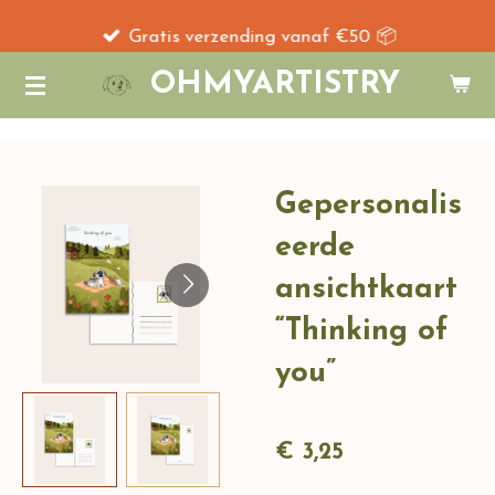
Ga
Gratis verzending vanaf €50 📦
direct
OHMYARTISTRY
naar
de
hoofdinhoud
Gepersonalis
eerde
ansichtkaart
“Thinking of
you”
€ 3,25