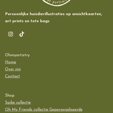
Persoonlijke huisdierillustraties op ansichtkaarten,
art prints en tote bags
I
T
n
i
s
k
t
T
Ohmyartistry
a
o
g
k
Home
r
Over mij
a
Contact
m
Shop
Spike collectie
Oh My Friends collectie
Gepersonaliseerde