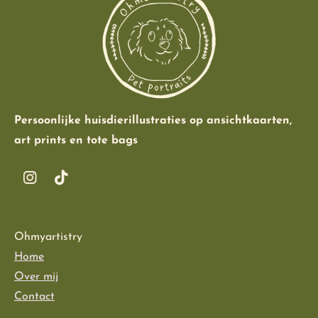
Persoonlijke huisdierillustraties op ansichtkaarten,
art prints en tote bags
I
T
n
i
s
k
t
T
Ohmyartistry
a
o
g
k
Home
r
Over mij
a
Contact
m