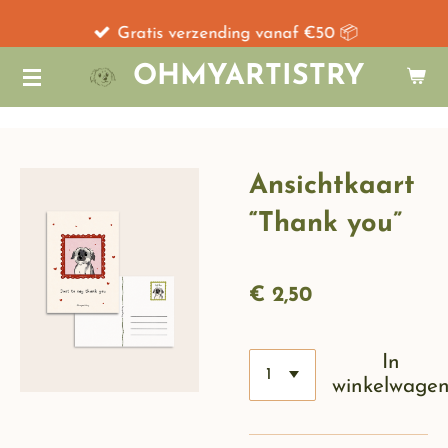
Ga
Gratis verzending vanaf €50 📦
direct
OHMYARTISTRY
naar
de
hoofdinhoud
Ansichtkaart
“Thank you”
€ 2,50
In
winkelwage