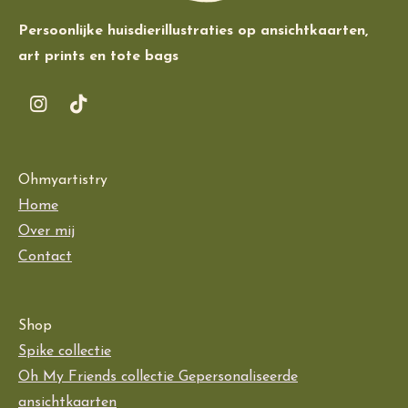
Persoonlijke huisdierillustraties op ansichtkaarten,
art prints en tote bags
I
T
n
i
s
k
t
T
Ohmyartistry
a
o
g
k
Home
r
Over mij
a
Contact
m
Shop
Spike collectie
Oh My Friends collectie
Gepersonaliseerde
ansichtkaarten