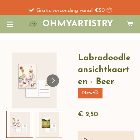
Ga
Gratis verzending vanaf €50 📦
direct
OHMYARTISTRY
naar
de
hoofdinhoud
Labradoodle
ansichtkaart
en - Beer
New!🐶
€ 2,50